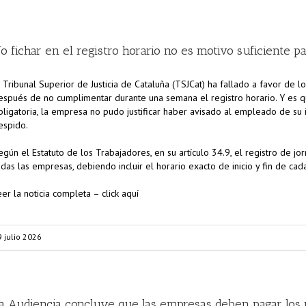
o fichar en el registro horario no es motivo suficiente par
l Tribunal Superior de Justicia de Cataluña (TSJCat) ha fallado a favor de 
espués de no cumplimentar durante una semana el registro horario. Y es qu
bligatoria, la empresa no pudo justificar haber avisado al empleado de su
espido.
egún el Estatuto de los Trabajadores, en su artículo 34.9, el registro de j
odas las empresas, debiendo incluir el horario exacto de inicio y fin de cad
eer la noticia completa – click aquí
9 julio 2026
a Audiencia concluye que las empresas deben pagar los pl