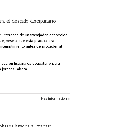
a el despido disciplinario
los intereses de un trabajador, despedido
e, pese a que esta práctica era
 incumplimiento antes de proceder al
ornada en España es obligatorio para
a jornada laboral.
Más información
uses ligados al trabajo