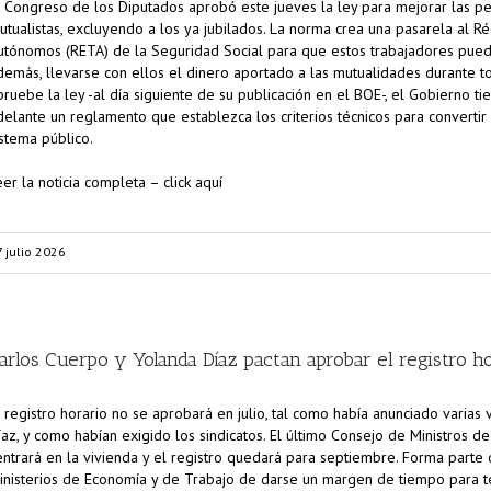
l Congreso de los Diputados aprobó este jueves la ley para mejorar las pe
utualistas, excluyendo a los ya jubilados. La norma crea una pasarela al 
utónomos (RETA) de la Seguridad Social para que estos trabajadores puedan
demás, llevarse con ellos el dinero aportado a las mutualidades durante t
pruebe la ley -al día siguiente de su publicación en el BOE-, el Gobierno t
delante un reglamento que establezca los criterios técnicos para converti
istema público.
eer la noticia completa – click aquí
 julio 2026
arlos Cuerpo y Yolanda Díaz pactan aprobar el registro h
l registro horario no se aprobará en julio, tal como había anunciado varias 
íaz, y como habían exigido los sindicatos. El último Consejo de Ministros d
entrará en la vivienda y el registro quedará para septiembre. Forma parte
inisterios de Economía y de Trabajo de darse un margen de tiempo para t