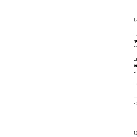
L
L
q
c
L
e
c
L
2
U