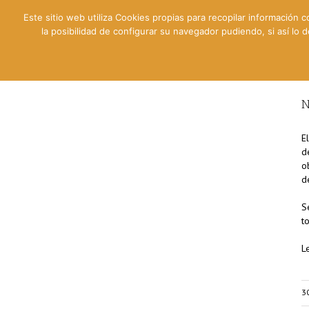
Este sitio web utiliza Cookies propias para recopilar información c
la posibilidad de configurar su navegador pudiendo, si así lo
Contable
Fiscal
Lab
N
E
d
o
d
S
t
L
3