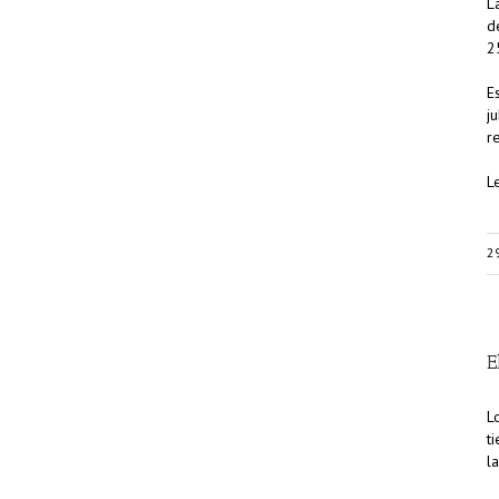
L
d
2
E
j
r
L
2
E
L
t
l