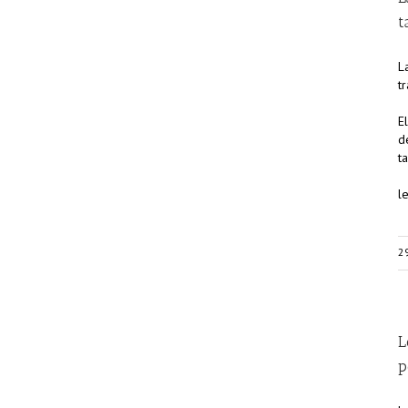
t
L
t
E
d
t
l
2
L
p