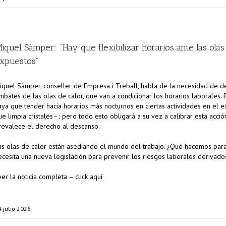
iquel Sàmper: “Hay que flexibilizar horarios ante las ola
xpuestos”
iquel Sàmper, conseller de Empresa i Treball, habla de la necesidad de d
mbates de las olas de calor, que van a condicionar los horarios laborales. 
aya que tender hacia horarios más nocturnos en ciertas actividades en el 
ue limpia cristales–; pero todo esto obligará a su vez a calibrar esta acc
revalece el derecho al descanso.
as olas de calor están asediando el mundo del trabajo. ¿Qué hacemos par
ecesita una nueva legislación para prevenir los riesgos laborales derivado
eer la noticia completa – click aquí
4 julio 2026