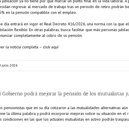
a jubilación ya no tiene por qué marcar un punto final en la vida laboral. 
ecidan regresar al mercado de trabajo tras un periodo de retiro podrán be
5% en la pensión compatible con el empleo.
se día entrará en vigor el Real Decreto 416/2026, una norma con la que e
ubilación flexible. En otras palabras, busca facilitar que más personas jubil
enunciar completamente al cobro de su pensión.
eer la noticia completa – click aquí
9 julio 2026
l Gobierno podrá mejorar la pensión de los mutualistas j
os pensionistas que en su día cotizaron a las mutualidades alternativas aún
iene la última palabra y podrá incorporar mejoras sobre su situación en e
as condiciones en las que los actuales mutualistas en activo podrán traspas