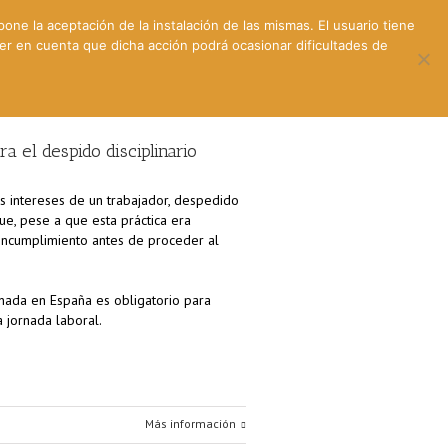
pone la aceptación de la instalación de las mismas. El usuario tiene
ner en cuenta que dicha acción podrá ocasionar dificultades de
ntes
Contacto y dónde estamos
a el despido disciplinario
los intereses de un trabajador, despedido
e, pese a que esta práctica era
 incumplimiento antes de proceder al
ornada en España es obligatorio para
a jornada laboral.
Más información