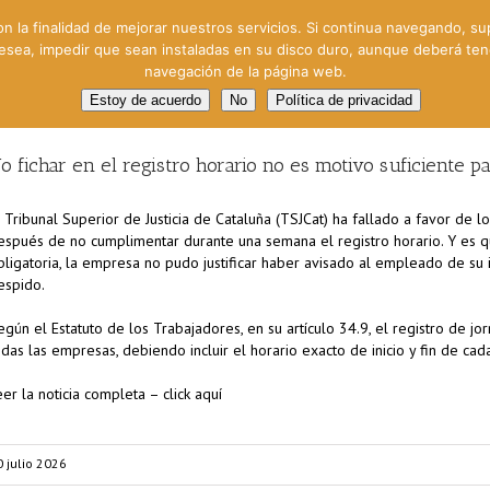
on la finalidad de mejorar nuestros servicios. Si continua navegando, su
 desea, impedir que sean instaladas en su disco duro, aunque deberá te
navegación de la página web.
oral
Gestión Cinematográfica
Otros servicios
Clie
Estoy de acuerdo
No
Política de privacidad
o fichar en el registro horario no es motivo suficiente par
l Tribunal Superior de Justicia de Cataluña (TSJCat) ha fallado a favor de 
espués de no cumplimentar durante una semana el registro horario. Y es qu
bligatoria, la empresa no pudo justificar haber avisado al empleado de su
espido.
egún el Estatuto de los Trabajadores, en su artículo 34.9, el registro de j
odas las empresas, debiendo incluir el horario exacto de inicio y fin de cad
eer la noticia completa – click aquí
0 julio 2026