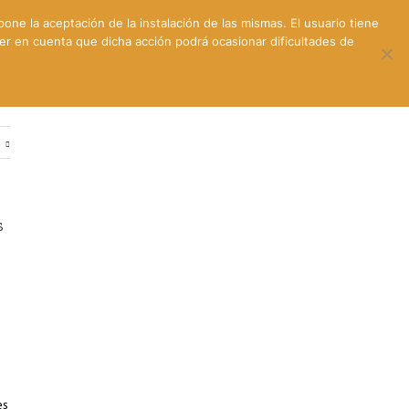
pone la aceptación de la instalación de las mismas. El usuario tiene
ner en cuenta que dicha acción podrá ocasionar dificultades de
ntes
Contacto y dónde estamos
e
s
s
es