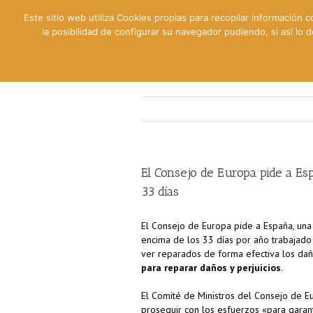
Este sitio web utiliza Cookies propias para recopilar información c
la posibilidad de configurar su navegador pudiendo, si así lo
Contable
Fiscal
Lab
El Consejo de Europa pide a Es
33 días
El Consejo de Europa pide a España, un
encima de los 33 días por año trabajad
ver reparados de forma efectiva los dañ
para reparar daños y perjuicios
.
El Comité de Ministros del Consejo de E
proseguir con los esfuerzos «para garant