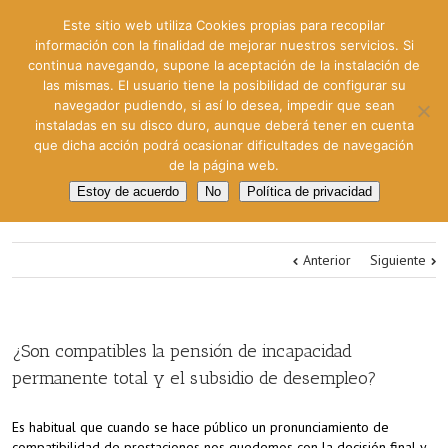
Este sitio web utiliza Cookies propias para recopilar
información con la finalidad de mejorar nuestros servicios. Si
continua navegando, supone la aceptación de la instalación de
las mismas. El usuario tiene la posibilidad de configurar su
navegador pudiendo, si así lo desea, impedir que sean
instaladas en su disco duro, aunque deberá tener en cuenta
que dicha acción podrá ocasionar dificultades de navegación
de la página web.
Estoy de acuerdo
No
Política de privacidad
Anterior
Siguiente
¿Son compatibles la pensión de incapacidad
permanente total y el subsidio de desempleo?
Es habitual que cuando se hace público un pronunciamiento de
compatibilidad de prestaciones nos quedemos con la decisión final y