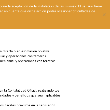
pone la aceptación de la instalación de las mismas. El usuario tiene
ner en cuenta que dicha acción podrá ocasionar dificultades de
ntes
Contacto y dónde estamos
n directa o en estimación objetiva
nual y operaciones con terceros
umen anual y operaciones con terceros
 la Contabilidad Oficial, realizando los
aridades y beneficios que sean aplicables
os fiscales previstos en la legislación