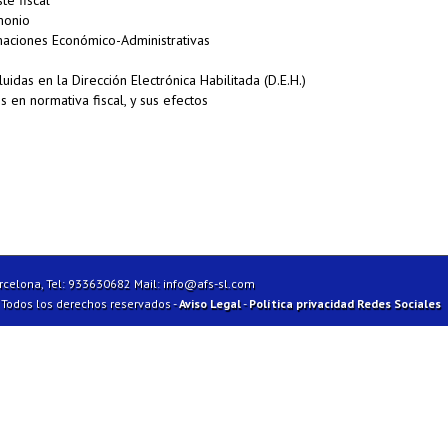
te fiscal
monio
maciones Económico-Administrativas
das en la Dirección Electrónica Habilitada (D.E.H.)
s en normativa fiscal, y sus efectos
arcelona, Tel: 933630682 Mail:
info@afs-sl.com
| Todos los derechos reservados -
Aviso Legal
-
Política privacidad Redes Sociales