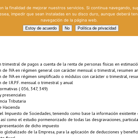
on la finalidad de mejorar nuestros servicios. Si continua navegando, su
 desea, impedir que sean instaladas en su disco duro, aunque deberá te
navegación de la página web.
oral
Gestión Cinematográfica
Otros servicios
Clie
Estoy de acuerdo
No
Política de privacidad
n trimestral de pagos a cuenta de la renta de personas físicas en estimació
ón de IVA en régimen general con carácter mensual o trimestral, resumen a
ón de IVA en régimen simplificado o módulos con carácter o trimestral, res
 de I.R.P.F. mensual o trimestral y anual
ormativas ( 036, 347, 349)
y presenciales
cia Tributaria
de Hacienda
el Impuesto de Sociedades, teniendo como base la información existente en
, así como el estudio pormenorizado de todas las desgravaciones, particul
a presentación de dicho impuesto
tudio globalizado de la Empresa, para la aplicación de deducciones y benefici