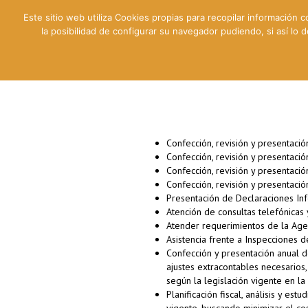
Este sitio web utiliza Cookies propias para recopilar información c
la posibilidad de configurar su navegador pudiendo, si así lo
Contable
Fiscal
Lab
Confección, revisión y presentació
Confección, revisión y presentaci
Confección, revisión y presentaci
Confección, revisión y presentación
Presentación de Declaraciones Inf
Atención de consultas telefónicas 
Atender requerimientos de la Agen
Asistencia frente a Inspecciones 
Confección y presentación anual d
ajustes extracontables necesarios
según la legislación vigente en l
Planificación fiscal, análisis y es