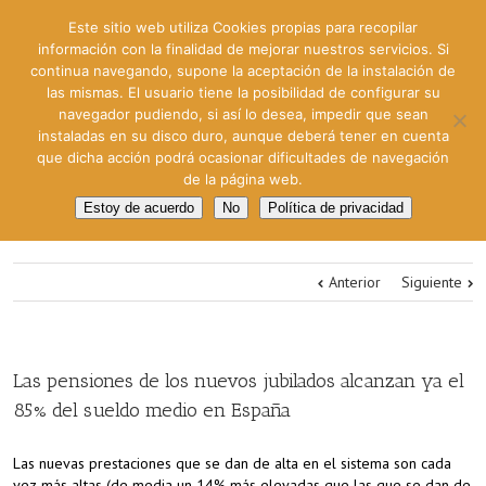
Este sitio web utiliza Cookies propias para recopilar
información con la finalidad de mejorar nuestros servicios. Si
continua navegando, supone la aceptación de la instalación de
las mismas. El usuario tiene la posibilidad de configurar su
navegador pudiendo, si así lo desea, impedir que sean
instaladas en su disco duro, aunque deberá tener en cuenta
que dicha acción podrá ocasionar dificultades de navegación
de la página web.
Estoy de acuerdo
No
Política de privacidad
Anterior
Siguiente
Las pensiones de los nuevos jubilados alcanzan ya el
85% del sueldo medio en España
Las nuevas prestaciones que se dan de alta en el sistema son cada
vez más altas (de media un 14% más elevadas que las que se dan de