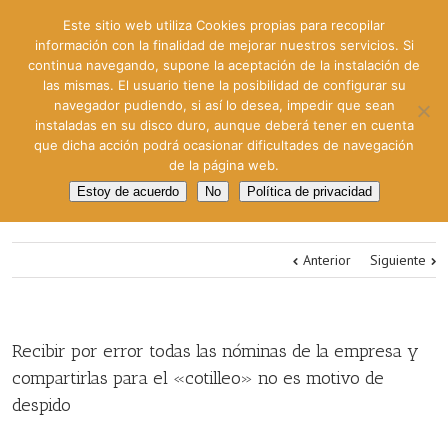
Este sitio web utiliza Cookies propias para recopilar
información con la finalidad de mejorar nuestros servicios. Si
continua navegando, supone la aceptación de la instalación de
las mismas. El usuario tiene la posibilidad de configurar su
navegador pudiendo, si así lo desea, impedir que sean
instaladas en su disco duro, aunque deberá tener en cuenta
que dicha acción podrá ocasionar dificultades de navegación
de la página web.
Estoy de acuerdo
No
Política de privacidad
Anterior
Siguiente
Recibir por error todas las nóminas de la empresa y
compartirlas para el «cotilleo» no es motivo de
despido