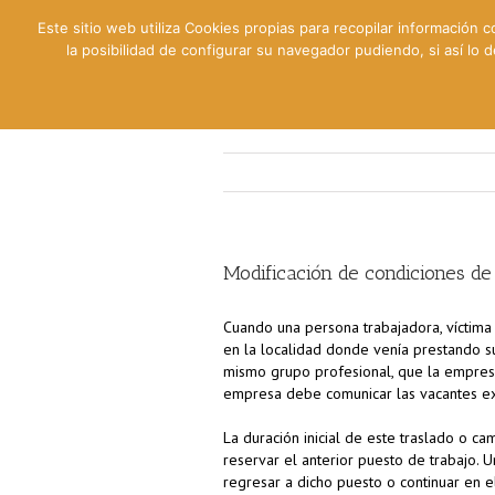
Este sitio web utiliza Cookies propias para recopilar información c
la posibilidad de configurar su navegador pudiendo, si así lo
Contable
Fiscal
Lab
Modificación de condiciones de
Cuando una persona trabajadora, víctima
en la localidad donde venía prestando su
mismo grupo profesional, que la empresa 
empresa debe comunicar las vacantes ex
La duración inicial de este traslado o c
reservar el anterior puesto de trabajo. 
regresar a dicho puesto o continuar en e