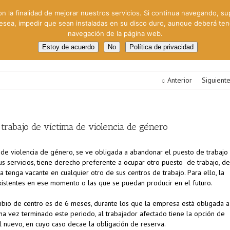
on la finalidad de mejorar nuestros servicios. Si continua navegando, su
 desea, impedir que sean instaladas en su disco duro, aunque deberá te
navegación de la página web.
oral
Gestión Cinematográfica
Otros servicios
Clie
Estoy de acuerdo
No
Política de privacidad
Anterior
Siguient
 trabajo de víctima de violencia de género
 de violencia de género, se ve obligada a abandonar el puesto de trabajo
s servicios, tiene derecho preferente a ocupar otro puesto de trabajo, de
tenga vacante en cualquier otro de sus centros de trabajo. Para ello, la
istentes en ese momento o las que se puedan producir en el futuro.
ambio de centro es de 6 meses, durante los que la empresa está obligada a
Una vez terminado este periodo, al trabajador afectado tiene la opción de
l nuevo, en cuyo caso decae la obligación de reserva.