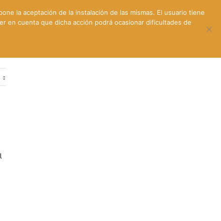
pone la aceptación de la instalación de las mismas. El usuario tiene
ner en cuenta que dicha acción podrá ocasionar dificultades de
ntes
Contacto y dónde estamos
e
l