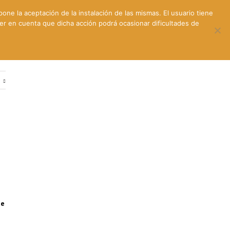
pone la aceptación de la instalación de las mismas. El usuario tiene
ner en cuenta que dicha acción podrá ocasionar dificultades de
ntes
Contacto y dónde estamos
e
de