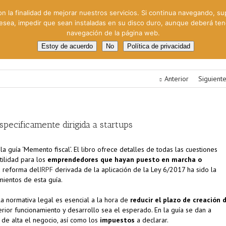
on la finalidad de mejorar nuestros servicios. Si continua navegando, su
 desea, impedir que sean instaladas en su disco duro, aunque deberá te
navegación de la página web.
oral
Gestión Cinematográfica
Otros servicios
Clie
Estoy de acuerdo
No
Política de privacidad
Anterior
Siguient
specificamente dirigida a startups
la guía ‘Memento fiscal’. El libro ofrece detalles de todas las cuestiones
tilidad para los
emprendedores que hayan puesto en marcha o
ma reforma del
IRPF
derivada de la aplicación de la Ley 6/2017 ha sido la
mientos de esta guía.
la normativa legal es esencial a la hora de
reducir el plazo de creación 
erior funcionamiento y desarrollo sea el esperado. En la guía se dan a
 de alta el negocio, así como los
impuestos
a declarar.