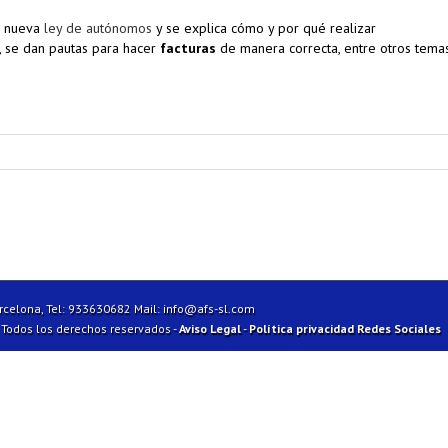
a nueva
ley de autónomos
y se explica cómo y por qué realizar
 se dan pautas para hacer
facturas
de manera correcta, entre otros temas
arcelona, Tel: 933630682 Mail:
info@afs-sl.com
| Todos los derechos reservados -
Aviso Legal
-
Política privacidad Redes Sociales