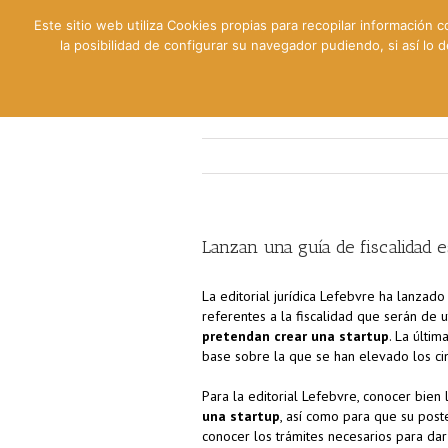
Este sitio web utiliza Cookies propias para recopilar información c
la posibilidad de configurar su navegador pudiendo, si así lo
Contable
Fiscal
Lab
Lanzan una guía de fiscalidad e
La editorial jurídica Lefebvre ha lanzado 
referentes a la fiscalidad que serán de u
pretendan crear una startup
. La últi
base sobre la que se han elevado los ci
Para la editorial Lefebvre, conocer bien 
una startup
, así como para que su post
conocer los trámites necesarios para dar