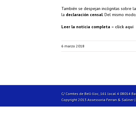
También se despejan incógnitas sobre l
la
declaración censal
. Del mismo modo,
Leer la noticia completa –
click aquí
6 marzo 2018
C/ Comtes de Bell-lloc, 161 local 4 08014 B
Copyright 2013 Assessoria Ferran & Saliner 