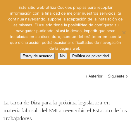
Este sitio web utiliza Cookies propias para recopilar
información con la finalidad de mejorar nuestros servicios. Si
continua navegando, supone la aceptación de la instalación de
las mismas. El usuario tiene la posibilidad de configurar su
navegador pudiendo, si así lo desea, impedir que sean
instaladas en su disco duro, aunque deberá tener en cuenta
que dicha acción podrá ocasionar dificultades de navegación
de la página web.
Estoy de acuerdo
No
Política de privacidad
Anterior
Siguiente
La tarea de Díaz para la próxima legislatura en
materia laboral: del SMI a reescribir el Estatuto de los
Trabajadores