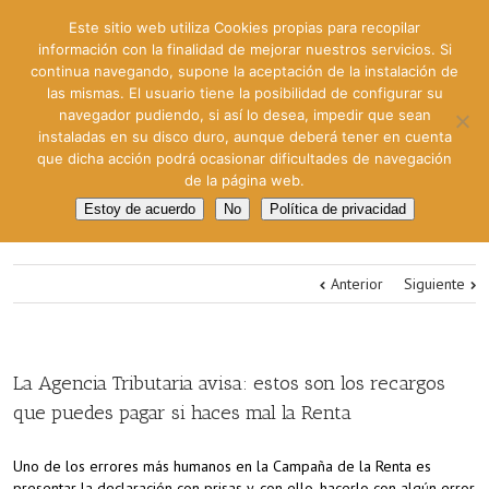
Este sitio web utiliza Cookies propias para recopilar
información con la finalidad de mejorar nuestros servicios. Si
continua navegando, supone la aceptación de la instalación de
las mismas. El usuario tiene la posibilidad de configurar su
navegador pudiendo, si así lo desea, impedir que sean
instaladas en su disco duro, aunque deberá tener en cuenta
que dicha acción podrá ocasionar dificultades de navegación
de la página web.
Estoy de acuerdo
No
Política de privacidad
Anterior
Siguiente
La Agencia Tributaria avisa: estos son los recargos
que puedes pagar si haces mal la Renta
Uno de los errores más humanos en la Campaña de la Renta es
presentar la declaración con prisas y, con ello, hacerlo con algún error