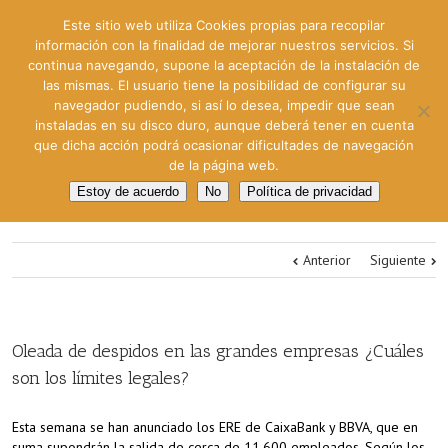
Este sitio web utiliza Cookies propias para recopilar
información con la finalidad de mejorar nuestros servicios. Si
continua navegando, supone la aceptación de la instalación de
las mismas. El usuario tiene la posibilidad de configurar su
navegador pudiendo, si así lo desea, impedir que sean
instaladas en su disco duro, aunque deberá tener en cuenta
que dicha acción podrá ocasionar dificultades de navegación
de la página web.
Estoy de acuerdo
No
Política de privacidad
Anterior
Siguiente
Oleada de despidos en las grandes empresas ¿Cuáles
son los límites legales?
Esta semana se han anunciado los ERE de CaixaBank y BBVA, que en
suma supondrán la salida de cerca de 11.600 empleados. Según los