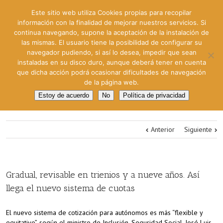
Este sitio web utiliza Cookies propias para recopilar
información con la finalidad de mejorar nuestros servicios. Si
continua navegando, supone la aceptación de la instalación de
las mismas. El usuario tiene la posibilidad de configurar su
navegador pudiendo, si así lo desea, impedir que sean
instaladas en su disco duro, aunque deberá tener en cuenta
que dicha acción podrá ocasionar dificultades de navegación
de la página web.
Estoy de acuerdo
No
Política de privacidad
Anterior
Siguiente
Gradual, revisable en trienios y a nueve años. Así
llega el nuevo sistema de cuotas
El nuevo sistema de cotización para autónomos es más “flexible y
equitativo”, según el ministro de Inclusión, Seguridad Social, José Luis