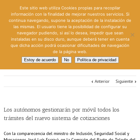
Este sitio web utiliza Cookies propias para recopilar
información con la finalidad de mejorar nuestros servicios. Si
continua navegando, supone la aceptación de la instalación de
las mismas. El usuario tiene la posibilidad de configurar su
navegador pudiendo, si así lo desea, impedir que sean
instaladas en su disco duro, aunque deberá tener en cuenta
que dicha acción podrá ocasionar dificultades de navegación
de la página web.
Estoy de acuerdo
No
Política de privacidad
Anterior
Siguiente
Los autónomos gestionarán por móvil todos los
trámites del nuevo sistema de cotizaciones
Con la comparecencia del ministro de Inclusión, Seguridad Social y
Migraciones, José Luís Escrivá, en la Comisión del Pacto de Toledo del