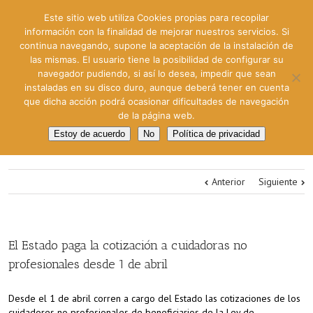
Este sitio web utiliza Cookies propias para recopilar
información con la finalidad de mejorar nuestros servicios. Si
continua navegando, supone la aceptación de la instalación de
las mismas. El usuario tiene la posibilidad de configurar su
navegador pudiendo, si así lo desea, impedir que sean
instaladas en su disco duro, aunque deberá tener en cuenta
que dicha acción podrá ocasionar dificultades de navegación
de la página web.
Estoy de acuerdo
No
Política de privacidad
Anterior
Siguiente
El Estado paga la cotización a cuidadoras no
profesionales desde 1 de abril
Desde el 1 de abril corren a cargo del Estado las cotizaciones de los
cuidadores no profesionales de beneficiarios de la Ley de