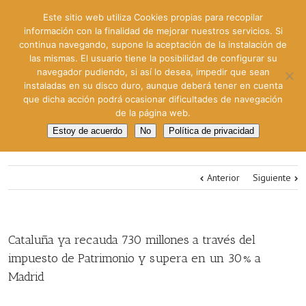
Este sitio web utiliza Cookies propias para recopilar
información con la finalidad de mejorar nuestros servicios. Si
continua navegando, supone la aceptación de la instalación de
las mismas. El usuario tiene la posibilidad de configurar su
navegador pudiendo, si así lo desea, impedir que sean
instaladas en su disco duro, aunque deberá tener en cuenta
que dicha acción podrá ocasionar dificultades de navegación
de la página web.
Estoy de acuerdo
No
Política de privacidad
Anterior
Siguiente
Cataluña ya recauda 730 millones a través del
impuesto de Patrimonio y supera en un 30% a
Madrid