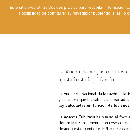
Este sitio web utiliza Cookies propias para recopilar información c
la posibilidad de configurar su navegador pudiendo, si así lo
Contable
Fiscal
Lab
La Audiencia ve pacto en los d
ajusta hasta la jubilación
La Audiencia Nacional da la razón a Hac
y considera que las salidas son pactada
ley,
calculadas en función de los años
La Agencia Tributaria
ha puesto el foco 
determinar si realmente son ceses decid
despido está exenta de IRPF mientras no