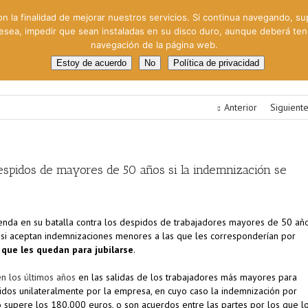
on la finalidad de mejorar nuestros servicios. Si continua navegando, su
 desea, impedir que sean instaladas en su disco duro, aunque deberá te
navegación de la página web.
oral
Gestión Cinematográfica
Otros servicios
Clie
Estoy de acuerdo
No
Política de privacidad
Anterior
Siguient
espidos de mayores de 50 años si la indemnización se
ienda en su batalla contra los despidos de trabajadores mayores de 50 añ
s si aceptan indemnizaciones menores a las que les corresponderían por
 que les quedan para jubilarse
.
en los últimos años
en las salidas de los trabajadores más mayores para
idos unilateralmente por la empresa, en cuyo caso la indemnización por
 supere los 180.000 euros, o son acuerdos entre las partes por los que l