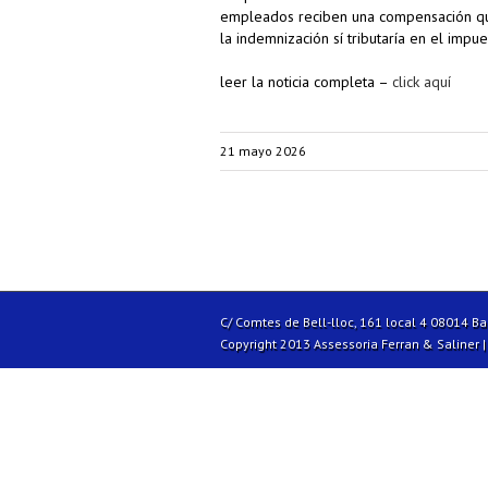
empleados reciben una compensación que 
la indemnización sí tributaría en el impue
leer la noticia completa –
click aquí
21 mayo 2026
C/ Comtes de Bell-lloc, 161 local 4 08014 B
Copyright 2013 Assessoria Ferran & Saliner 