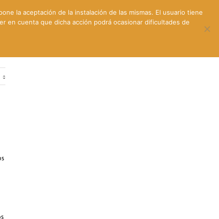
pone la aceptación de la instalación de las mismas. El usuario tiene
ner en cuenta que dicha acción podrá ocasionar dificultades de
ntes
Contacto y dónde estamos
e
os
os