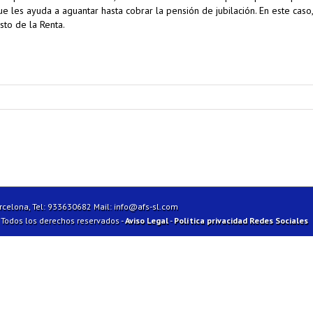
les ayuda a aguantar hasta cobrar la pensión de jubilación. En este caso,
sto de la Renta.
arcelona, Tel: 933630682 Mail:
info@afs-sl.com
| Todos los derechos reservados -
Aviso Legal
-
Política privacidad Redes Sociales