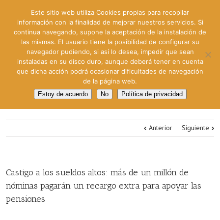
Este sitio web utiliza Cookies propias para recopilar
información con la finalidad de mejorar nuestros servicios. Si
continua navegando, supone la aceptación de la instalación de
las mismas. El usuario tiene la posibilidad de configurar su
navegador pudiendo, si así lo desea, impedir que sean
instaladas en su disco duro, aunque deberá tener en cuenta
que dicha acción podrá ocasionar dificultades de navegación
de la página web.
Estoy de acuerdo
No
Política de privacidad
Anterior
Siguiente
Castigo a los sueldos altos: más de un millón de
nóminas pagarán un recargo extra para apoyar las
pensiones