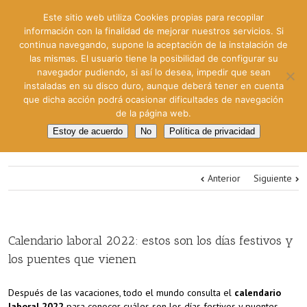
Este sitio web utiliza Cookies propias para recopilar
información con la finalidad de mejorar nuestros servicios. Si
continua navegando, supone la aceptación de la instalación de
las mismas. El usuario tiene la posibilidad de configurar su
navegador pudiendo, si así lo desea, impedir que sean
instaladas en su disco duro, aunque deberá tener en cuenta
que dicha acción podrá ocasionar dificultades de navegación
de la página web.
Estoy de acuerdo
No
Política de privacidad
Anterior
Siguiente
Calendario laboral 2022: estos son los días festivos y
los puentes que vienen
Después de las vacaciones, todo el mundo consulta el
calendario
laboral 2022
para conocer cuáles son los días festivos y puentes