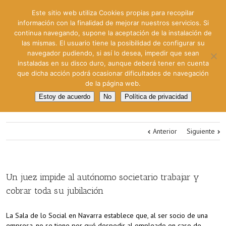
Este sitio web utiliza Cookies propias para recopilar
información con la finalidad de mejorar nuestros servicios. Si
continua navegando, supone la aceptación de la instalación de
las mismas. El usuario tiene la posibilidad de configurar su
navegador pudiendo, si así lo desea, impedir que sean
instaladas en su disco duro, aunque deberá tener en cuenta
que dicha acción podrá ocasionar dificultades de navegación
de la página web.
Estoy de acuerdo
No
Política de privacidad
Anterior
Siguiente
Un juez impide al autónomo societario trabajar y
cobrar toda su jubilación
La Sala de lo Social en Navarra establece que, al ser socio de una
empresa, no se tiene por qué despedir al empleado en caso de