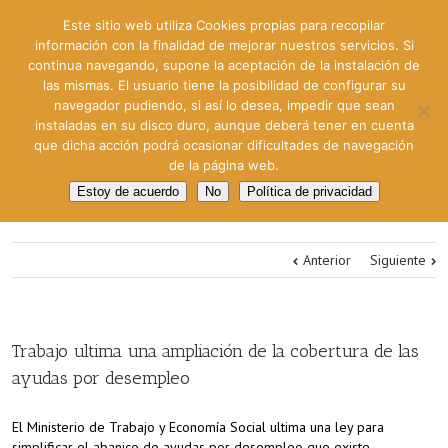
Este sitio web utiliza Cookies propias para recopilar
información con la finalidad de mejorar nuestros servicios. Si
continua navegando, supone la aceptación de la instalación de
las mismas. El usuario tiene la posibilidad de configurar su
navegador pudiendo, si así lo desea, impedir que sean
instaladas en su disco duro, aunque deberá tener en cuenta
que dicha acción podrá ocasionar dificultades de navegación
de la página web.
Estoy de acuerdo
No
Política de privacidad
Anterior
Siguiente
Trabajo ultima una ampliación de la cobertura de las
ayudas por desempleo
El Ministerio de Trabajo y Economía Social ultima una ley para
simplificar el abanico de ayudas por desempleo que existe