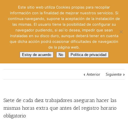
Este sitio web utiliza Cookies propias para recopilar
información con la finalidad de mejorar nuestros servicios. Si
continua navegando, supone la aceptación de la instalación de
las mismas. El usuario tiene la posibilidad de configurar su
navegador pudiendo, si así lo desea, impedir que sean
instaladas en su disco duro, aunque deberá tener en cuenta
que dicha acción podrá ocasionar dificultades de navegación
de la página web.
Estoy de acuerdo
No
Política de privacidad
Anterior
Siguiente
Siete de cada diez trabajadores aseguran hacer las
mismas horas extra que antes del registro horario
obligatorio