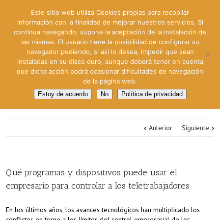
Este sitio web utiliza Cookies propias para recopilar
información con la finalidad de mejorar nuestros servicios. Si
continua navegando, supone la aceptación de la instalación de
las mismas. El usuario tiene la posibilidad de configurar su
navegador pudiendo, si así lo desea, impedir que sean
instaladas en su disco duro, aunque deberá tener en cuenta
que dicha acción podrá ocasionar dificultades de navegación
de la página web.
Estoy de acuerdo
No
Política de privacidad
Anterior
Siguiente
Qué programas y dispositivos puede usar el
empresario para controlar a los teletrabajadores
En los últimos años, los avances tecnológicos han multiplicado los
conflictos en torno a los límites del control empresarial de los