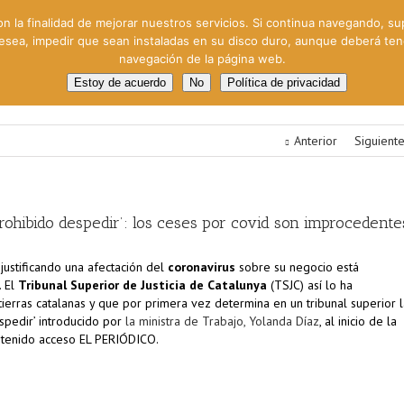
on la finalidad de mejorar nuestros servicios. Si continua navegando, su
 desea, impedir que sean instaladas en su disco duro, aunque deberá te
navegación de la página web.
oral
Gestión Cinematográfica
Otros servicios
Clie
Estoy de acuerdo
No
Política de privacidad
Anterior
Siguient
‘prohibido despedir’: los ceses por covid son improcedente
 justificando una afectación del
coronavirus
sobre su negocio está
. El
Tribunal Superior de Justicia de Catalunya
(TSJC) así lo ha
ierras catalanas y que por primera vez determina en un tribunal superior l
espedir’ introducido por
la ministra de Trabajo, Yolanda Díaz
, al inicio de la
a tenido acceso EL PERIÓDICO.