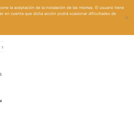
pone la aceptación de la instalación de las mismas. El usuario tiene
ner en cuenta que dicha acción podrá ocasionar dificultades de
ntes
Contacto y dónde estamos
e
s
a