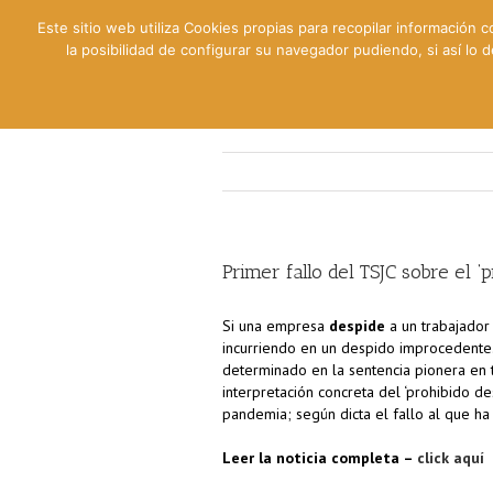
Este sitio web utiliza Cookies propias para recopilar información c
la posibilidad de configurar su navegador pudiendo, si así lo
Contable
Fiscal
Lab
Primer fallo del TSJC sobre el 
Si una empresa
despide
a un trabajador
incurriendo en un despido improcedente
determinado en la sentencia pionera en t
interpretación concreta del ‘prohibido d
pandemia; según dicta el fallo al que h
Leer la noticia completa –
click aquí