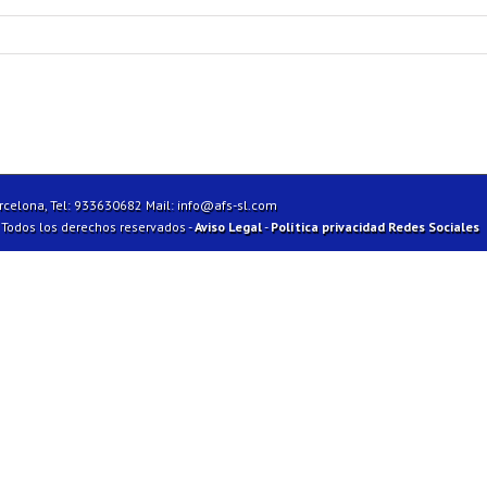
arcelona, Tel: 933630682 Mail:
info@afs-sl.com
| Todos los derechos reservados -
Aviso Legal
-
Política privacidad Redes Sociales