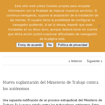
Este sitio web utiliza Cookies propias para recopilar
información con la finalidad de mejorar nuestros servicios. Si
continua navegando, supone la aceptación de la instalación de
las mismas. El usuario tiene la posibilidad de configurar su
navegador pudiendo, si así lo desea, impedir que sean
instaladas en su disco duro, aunque deberá tener en cuenta
que dicha acción podrá ocasionar dificultades de navegación
de la página web.
Estoy de acuerdo
No
Política de privacidad
Anterior
Siguiente
Nueva suplantación del Ministerio de Trabajo contra
los autónomos
Una supuesta notificación de un proceso extrajudicial del Ministerio de
Trabajo. Es la nueva estafa contra los trabajadores autónomos. Estos