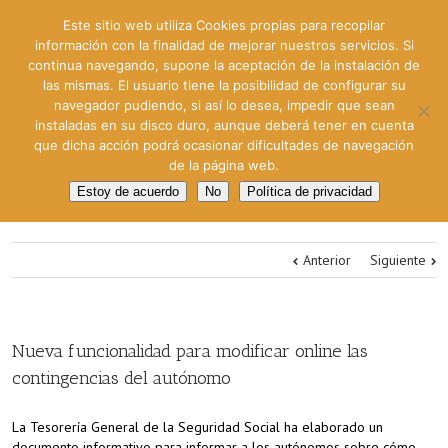
Este sitio web utiliza Cookies propias para recopilar
información con la finalidad de mejorar nuestros servicios. Si
continua navegando, supone la aceptación de la instalación de
las mismas. El usuario tiene la posibilidad de configurar su
navegador pudiendo, si así lo desea, impedir que sean
instaladas en su disco duro, aunque deberá tener en cuenta
que dicha acción podrá ocasionar dificultades de navegación
de la página web.
Estoy de acuerdo
No
Política de privacidad
Anterior
Siguiente
Nueva funcionalidad para modificar online las
contingencias del autónomo
La Tesorería General de la Seguridad Social ha elaborado un
documento informativo para informar a los autónomos sobre cómo