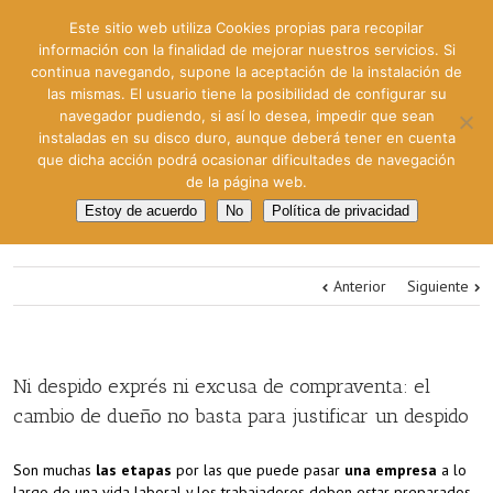
Este sitio web utiliza Cookies propias para recopilar
información con la finalidad de mejorar nuestros servicios. Si
continua navegando, supone la aceptación de la instalación de
las mismas. El usuario tiene la posibilidad de configurar su
navegador pudiendo, si así lo desea, impedir que sean
instaladas en su disco duro, aunque deberá tener en cuenta
que dicha acción podrá ocasionar dificultades de navegación
de la página web.
Estoy de acuerdo
No
Política de privacidad
Anterior
Siguiente
Ni despido exprés ni excusa de compraventa: el
cambio de dueño no basta para justificar un despido
Son muchas
las etapas
por las que puede pasar
una empresa
a lo
largo de una vida laboral y los trabajadores deben estar preparados