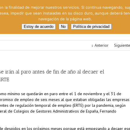
on la finalidad de mejorar nuestros servicios. Si continua navegando, su
 desea, impedir que sean instaladas en su disco duro, aunque deberá te
navegación de la página web.
oral
Gestión Cinematográfica
Otros servicios
Clie
Estoy de acuerdo
No
Política de privacidad
Anterior
Siguient
 irán al paro antes de fin de año al decaer el
ERTE
omo mínimo se quedarán en paro entre el 1 de noviembre y el 31 de
promiso de empleo de seis meses al que estaban obligadas las empresas
entes de regulación temporal de empleo (ERTE) por la pandemia, según
eral de Colegios de Gestores Administrativos de España, Fernando
de despidos en los próximos meses porque está empezando a decaer es