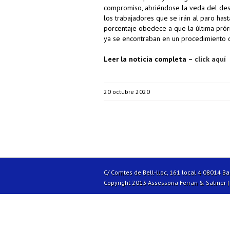
compromiso, abriéndose la veda del des
los trabajadores que se irán al paro hast
porcentaje obedece a que la última pró
ya se encontraban en un procedimiento d
Leer la noticia completa –
click aquí
20 octubre 2020
C/ Comtes de Bell-lloc, 161 local 4 08014 B
Copyright 2013 Assessoria Ferran & Saliner 