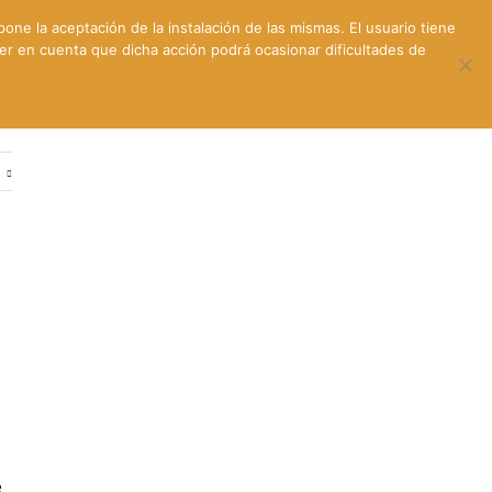
pone la aceptación de la instalación de las mismas. El usuario tiene
ner en cuenta que dicha acción podrá ocasionar dificultades de
ntes
Contacto y dónde estamos
e
e