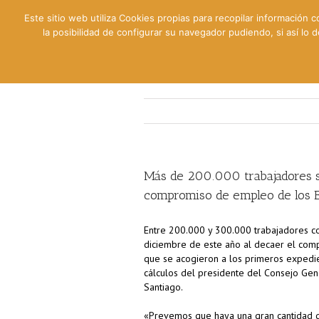
Este sitio web utiliza Cookies propias para recopilar información c
la posibilidad de configurar su navegador pudiendo, si así lo
Contable
Fiscal
Lab
Más de 200.000 trabajadores se
compromiso de empleo de los 
Entre 200.000 y 300.000 trabajadores c
diciembre de este año al decaer el com
que se acogieron a los primeros expedi
cálculos del presidente del Consejo Gen
Santiago.
«Prevemos que haya una gran cantidad 