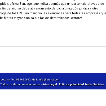
pido», afirma Santiago, que indica además que un porcentaje elevado de
a fin de año se debe al vencimiento de dicha limitación jurídica y otro
rroga de los ERTE no mantuvo las exenciones para todas las empresas qu
e fuerza mayor, sino salo a las de determinados sectores.
arcelona, Tel: 933630682 Mail:
info@afs-sl.com
| Todos los derechos reservados -
Aviso Legal
-
Política privacidad Redes Sociales