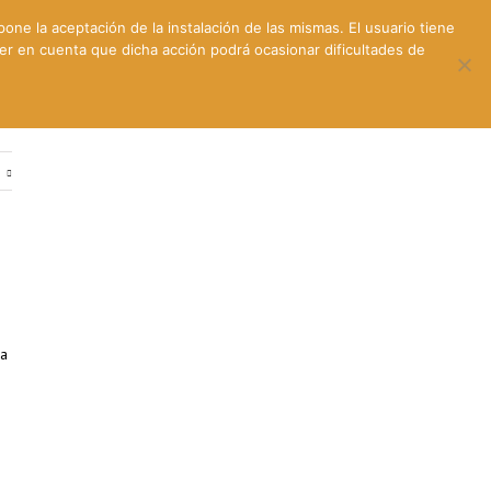
pone la aceptación de la instalación de las mismas. El usuario tiene
ner en cuenta que dicha acción podrá ocasionar dificultades de
ntes
Contacto y dónde estamos
e
ha