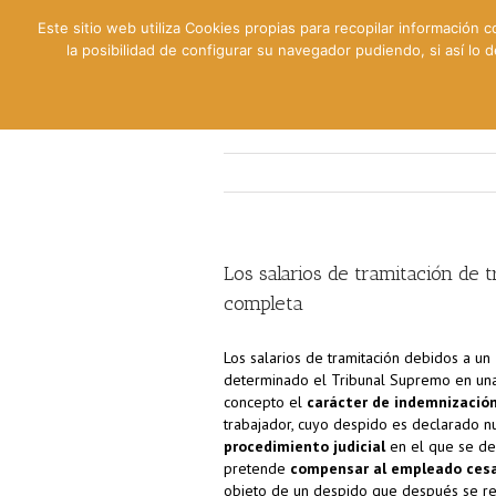
Este sitio web utiliza Cookies propias para recopilar información c
la posibilidad de configurar su navegador pudiendo, si así lo
Contable
Fiscal
Lab
Los salarios de tramitación de 
completa
Los salarios de tramitación debidos a un
determinado el Tribunal Supremo en una
concepto el
carácter de indemnizació
trabajador, cuyo despido es declarado 
procedimiento judicial
en el que se dec
pretende
compensar al empleado cesad
objeto de un despido que después se r