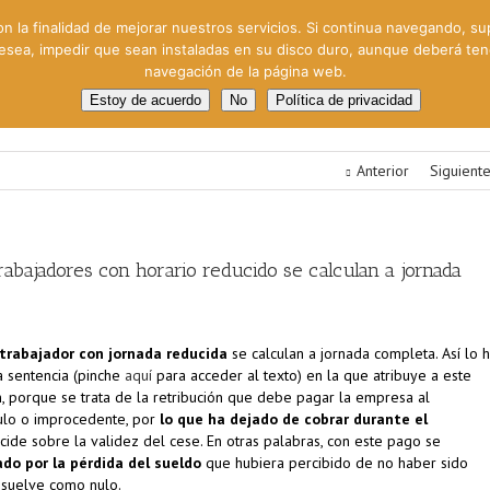
on la finalidad de mejorar nuestros servicios. Si continua navegando, su
 desea, impedir que sean instaladas en su disco duro, aunque deberá te
navegación de la página web.
oral
Gestión Cinematográfica
Otros servicios
Clie
Estoy de acuerdo
No
Política de privacidad
Anterior
Siguient
trabajadores con horario reducido se calculan a jornada
trabajador con jornada reducida
se calculan a jornada completa. Así lo 
 sentencia (pinche
aquí
para acceder al texto) en la que atribuye a este
n
, porque se trata de la retribución que debe pagar la empresa al
nulo o improcedente, por
lo que ha dejado de cobrar durante el
ide sobre la validez del cese. En otras palabras, con este pago se
o por la pérdida del sueldo
que hubiera percibido de no haber sido
esuelve como nulo.