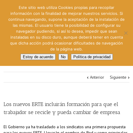
Este sitio web utiliza Cookies propias para recopilar
información con la finalidad de mejorar nuestros servicios. Si
continua navegando, supone la aceptación de la instalación de
las mismas. El usuario tiene la posibilidad de configurar su
navegador pudiendo, si así lo desea, impedir que sean
instaladas en su disco duro, aunque deberá tener en cuenta
que dicha acción podrá ocasionar dificultades de navegación
de la página web.
Estoy de acuerdo
No
Política de privacidad
Anterior
Siguiente
Los nuevos ERTE incluirán formación para que el
trabajador se recicle y pueda cambiar de empresa
El Gobierno ya ha trasladado a los sindicatos una primera propuesta
para los nuevos ERTE. Llevarán el nombre de Red y como principales