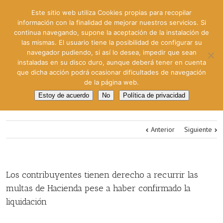
Este sitio web utiliza Cookies propias para recopilar
información con la finalidad de mejorar nuestros servicios. Si
continua navegando, supone la aceptación de la instalación de
las mismas. El usuario tiene la posibilidad de configurar su
navegador pudiendo, si así lo desea, impedir que sean
instaladas en su disco duro, aunque deberá tener en cuenta
que dicha acción podrá ocasionar dificultades de navegación
de la página web.
Estoy de acuerdo
No
Política de privacidad
Anterior
Siguiente
Los contribuyentes tienen derecho a recurrir las
multas de Hacienda pese a haber confirmado la
liquidación