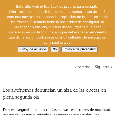
Este sitio web utiliza Cookies propias para recopilar
información con la finalidad de mejorar nuestros servicios. Si
continua navegando, supone la aceptación de la instalación de
las mismas. El usuario tiene la posibilidad de configurar su
navegador pudiendo, si así lo desea, impedir que sean
instaladas en su disco duro, aunque deberá tener en cuenta
que dicha acción podrá ocasionar dificultades de navegación
de la página web.
Estoy de acuerdo
No
Política de privacidad
Anterior
Siguiente
Los autónomos denuncian un alza de las cuotas en
plena segunda ola
En plena segunda oleada y con las nuevas restricciones de movilidad
asestando una nueva cornada a los negocios comerciales y de