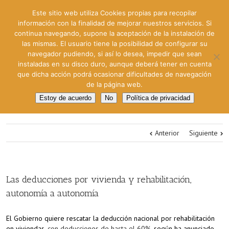
Este sitio web utiliza Cookies propias para recopilar
información con la finalidad de mejorar nuestros servicios. Si
continua navegando, supone la aceptación de la instalación de
las mismas. El usuario tiene la posibilidad de configurar su
navegador pudiendo, si así lo desea, impedir que sean
instaladas en su disco duro, aunque deberá tener en cuenta
que dicha acción podrá ocasionar dificultades de navegación
de la página web.
Estoy de acuerdo
No
Política de privacidad
Anterior
Siguiente
Las deducciones por vivienda y rehabilitación,
autonomía a autonomía
El Gobierno quiere rescatar la deducción nacional por rehabilitación
en viviendas,
con deducciones de hasta el 60%
, según ha anunciado