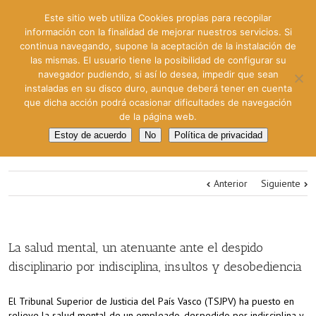
Este sitio web utiliza Cookies propias para recopilar
información con la finalidad de mejorar nuestros servicios. Si
continua navegando, supone la aceptación de la instalación de
las mismas. El usuario tiene la posibilidad de configurar su
navegador pudiendo, si así lo desea, impedir que sean
instaladas en su disco duro, aunque deberá tener en cuenta
que dicha acción podrá ocasionar dificultades de navegación
de la página web.
Estoy de acuerdo
No
Política de privacidad
Anterior
Siguiente
La salud mental, un atenuante ante el despido
disciplinario por indisciplina, insultos y desobediencia
El Tribunal Superior de Justicia del País Vasco (TSJPV) ha puesto en
relieve la salud mental de un empleado, despedido por indisciplina y