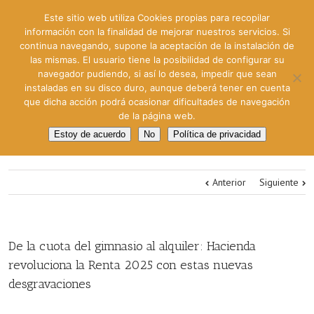
Este sitio web utiliza Cookies propias para recopilar
información con la finalidad de mejorar nuestros servicios. Si
continua navegando, supone la aceptación de la instalación de
las mismas. El usuario tiene la posibilidad de configurar su
navegador pudiendo, si así lo desea, impedir que sean
instaladas en su disco duro, aunque deberá tener en cuenta
que dicha acción podrá ocasionar dificultades de navegación
de la página web.
Estoy de acuerdo
No
Política de privacidad
Anterior
Siguiente
De la cuota del gimnasio al alquiler: Hacienda
revoluciona la Renta 2025 con estas nuevas
desgravaciones