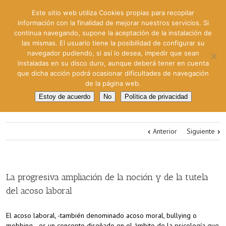
Este sitio web utiliza Cookies propias para recopilar
información con la finalidad de mejorar nuestros servicios. Si
continua navegando, supone la aceptación de la instalación de
las mismas. El usuario tiene la posibilidad de configurar su
navegador pudiendo, si así lo desea, impedir que sean
instaladas en su disco duro, aunque deberá tener en cuenta
que dicha acción podrá ocasionar dificultades de navegación
de la página web.
Estoy de acuerdo
No
Política de privacidad
Anterior
Siguiente
La progresiva ampliación de la noción y de la tutela
del acoso laboral
El acoso laboral, -también denominado acoso moral, bullying o
mobbing- es un concepto diseñado en el ámbito de la psicología que