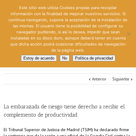
Este sitio web utiliza Cookies propias para recopilar
información con la finalidad de mejorar nuestros servicios. Si
continua navegando, supone la aceptación de la instalación de
las mismas. El usuario tiene la posibilidad de configurar su
navegador pudiendo, si así lo desea, impedir que sean
instaladas en su disco duro, aunque deberá tener en cuenta
que dicha acción podrá ocasionar dificultades de navegación
de la página web.
Estoy de acuerdo
No
Política de privacidad
Anterior
Siguiente
La embarazada de riesgo tiene derecho a recibir el
complemento de productividad
El Tribunal Superior de Justicia de Madrid (TSJM) ha declarado firme
la sentencia que da la razón a una oficial de la Guardia Civil contra la