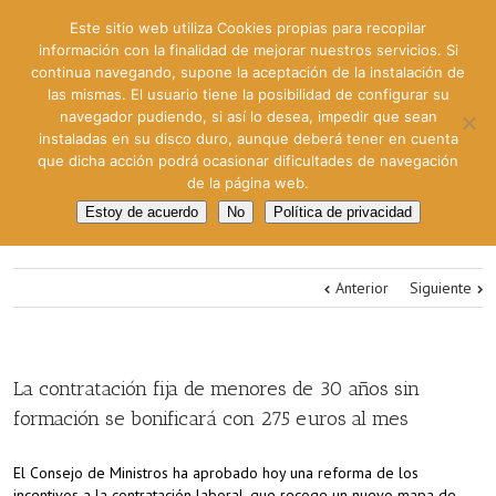
Este sitio web utiliza Cookies propias para recopilar
información con la finalidad de mejorar nuestros servicios. Si
continua navegando, supone la aceptación de la instalación de
las mismas. El usuario tiene la posibilidad de configurar su
navegador pudiendo, si así lo desea, impedir que sean
instaladas en su disco duro, aunque deberá tener en cuenta
que dicha acción podrá ocasionar dificultades de navegación
de la página web.
Estoy de acuerdo
No
Política de privacidad
Anterior
Siguiente
La contratación fija de menores de 30 años sin
formación se bonificará con 275 euros al mes
El Consejo de Ministros ha aprobado hoy una reforma de los
incentivos a la contratación laboral, que recoge un nuevo mapa de