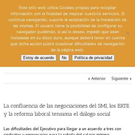
Este sitio web utiliza Cookies propias para recopilar
información con la finalidad de mejorar nuestros servicios. Si
continua navegando, supone la aceptación de la instalación de
las mismas. El usuario tiene la posibilidad de configurar su
navegador pudiendo, si así lo desea, impedir que sean
instaladas en su disco duro, aunque deberá tener en cuenta
que dicha acción podrá ocasionar dificultades de navegación
de la página web.
Estoy de acuerdo
No
Política de privacidad
Anterior
Siguiente
La confluencia de las negociaciones del SMI, los ERTE
y la reforma laboral tensiona el diálogo social
Las dificultades del Ejecutivo para llegar a un acuerdo a tres con
sindicatos y empresarios para la subida del salario mínimo