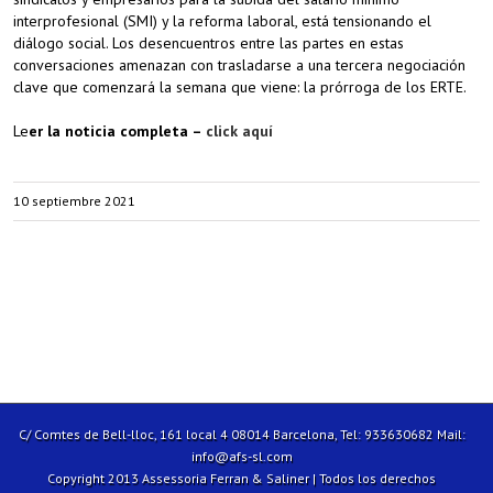
interprofesional (SMI) y la reforma laboral, está tensionando el
diálogo social. Los desencuentros entre las partes en estas
conversaciones amenazan con trasladarse a una tercera negociación
clave que comenzará la semana que viene: la prórroga de los ERTE.
Le
er la noticia completa –
click aquí
10 septiembre 2021
C/ Comtes de Bell-lloc, 161 local 4 08014 Barcelona, Tel: 933630682 Mail:
info@afs-sl.com
Copyright 2013 Assessoria Ferran & Saliner | Todos los derechos