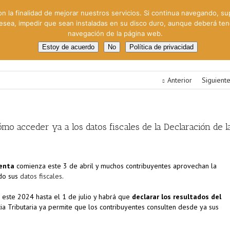
on la finalidad de mejorar nuestros servicios. Si continua navegando, su
 desea, impedir que sean instaladas en su disco duro, aunque deberá te
navegación de la página web.
oral
Gestión Cinematográfica
Otros servicios
Clie
Estoy de acuerdo
No
Política de privacidad
Anterior
Siguient
ómo acceder ya a los datos fiscales de la Declaración de l
Renta
comienza este 3 de abril y muchos contribuyentes aprovechan la
ndo sus
datos fiscales
.
este 2024 hasta el 1 de julio y habrá que
declarar los resultados del
ncia Tributaria ya permite que los contribuyentes consulten desde ya sus