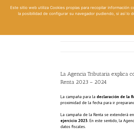
Este sitio web utiliza Cookies propias para recopilar información c
la posibilidad de configurar su navegador pudiendo, si así lo
Contable
Fiscal
Lab
La Agencia Tributaria explica c
Renta 2023 – 2024
La campaña para la
declaración de la 
proximidad de la fecha para ir prepara
La campaña de la Renta se extenderá en 
ejercicio 2023
. En este sentido, la Age
datos fiscales.