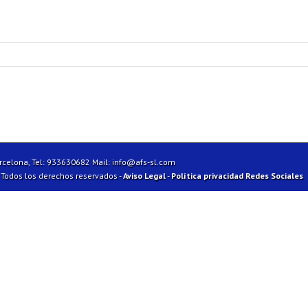
arcelona, Tel: 933630682 Mail:
info@afs-sl.com
| Todos los derechos reservados -
Aviso Legal
-
Política privacidad Redes Sociales