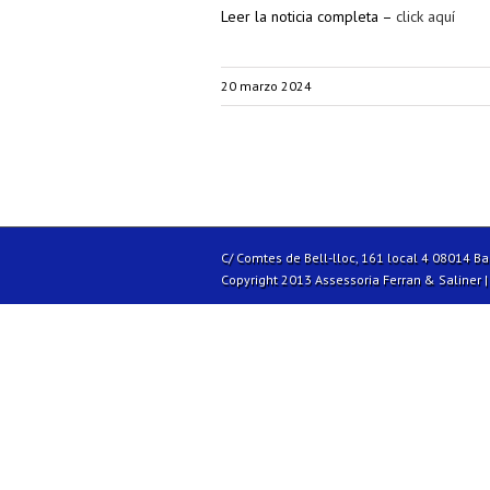
Leer la noticia completa –
click aquí
20 marzo 2024
C/ Comtes de Bell-lloc, 161 local 4 08014 B
Copyright 2013 Assessoria Ferran & Saliner 