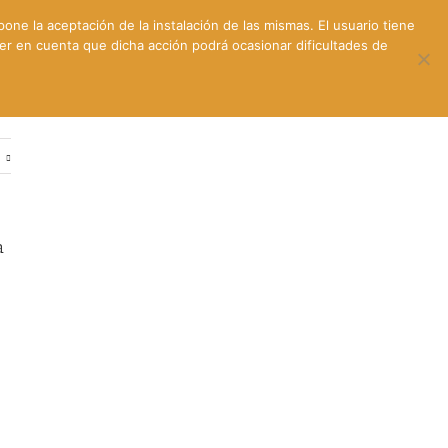
pone la aceptación de la instalación de las mismas. El usuario tiene
ner en cuenta que dicha acción podrá ocasionar dificultades de
ntes
Contacto y dónde estamos
e
a