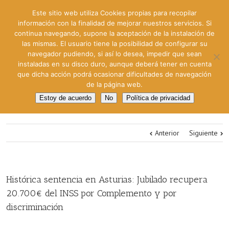
Este sitio web utiliza Cookies propias para recopilar
información con la finalidad de mejorar nuestros servicios. Si
continua navegando, supone la aceptación de la instalación de
las mismas. El usuario tiene la posibilidad de configurar su
navegador pudiendo, si así lo desea, impedir que sean
instaladas en su disco duro, aunque deberá tener en cuenta
que dicha acción podrá ocasionar dificultades de navegación
de la página web.
Estoy de acuerdo
No
Política de privacidad
Anterior
Siguiente
Histórica sentencia en Asturias: Jubilado recupera
20.700€ del INSS por Complemento y por
discriminación