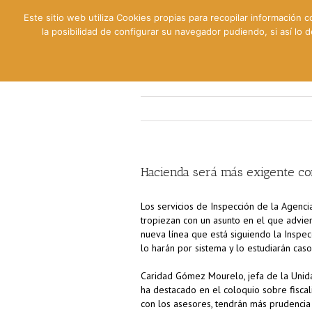
Este sitio web utiliza Cookies propias para recopilar información c
la posibilidad de configurar su navegador pudiendo, si así lo
Contable
Fiscal
Lab
Hacienda será más exigente con
Los servicios de Inspección de la Agencia
tropiezan con un asunto en el que adviert
nueva línea que está siguiendo la Inspe
lo harán por sistema y lo estudiarán caso
Caridad Gómez Mourelo, jefa de la Unida
ha destacado en el coloquio sobre fisca
con los asesores, tendrán más prudencia