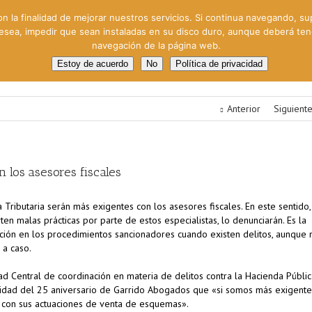
on la finalidad de mejorar nuestros servicios. Si continua navegando, su
 desea, impedir que sean instaladas en su disco duro, aunque deberá te
navegación de la página web.
oral
Gestión Cinematográfica
Otros servicios
Clie
Estoy de acuerdo
No
Política de privacidad
Anterior
Siguient
 los asesores fiscales
 Tributaria serán más exigentes con los asesores fiscales. En este sentido, 
en malas prácticas por parte de estos especialistas, lo denunciarán. Es la
cción en los procedimientos sancionadores cuando existen delitos, aunque 
 a caso.
d Central de coordinación en materia de delitos contra la Hacienda Públic
lidad del 25 aniversario de Garrido Abogados que «si somos más exigente
 con sus actuaciones de venta de esquemas».