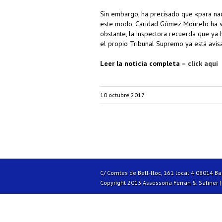
Sin embargo, ha precisado que «para nad
este modo, Caridad Gómez Mourelo ha su
obstante, la inspectora recuerda que ya
el propio Tribunal Supremo ya está avis
Leer la noticia completa –
click aquí
10 octubre 2017
C/ Comtes de Bell-lloc, 161 local 4 08014 B
Copyright 2013 Assessoria Ferran & Saliner 