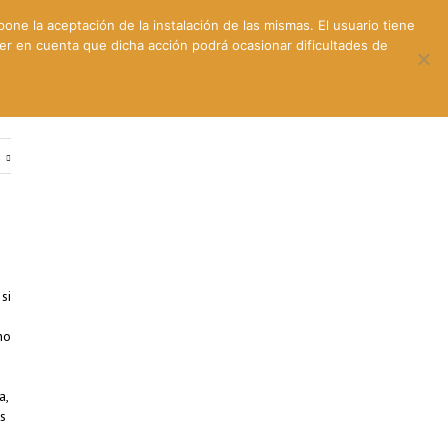
pone la aceptación de la instalación de las mismas. El usuario tiene
ner en cuenta que dicha acción podrá ocasionar dificultades de
ntes
Contacto y dónde estamos
e
si
no
a,
s