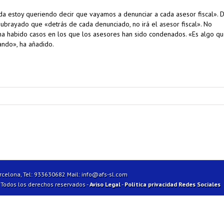
a estoy queriendo decir que vayamos a denunciar a cada asesor fiscal». 
brayado que «detrás de cada denunciado, no irá el asesor fiscal». No
 ha habido casos en los que los asesores han sido condenados. «Es algo q
ando», ha añadido.
arcelona, Tel: 933630682 Mail:
info@afs-sl.com
| Todos los derechos reservados -
Aviso Legal
-
Política privacidad Redes Sociales