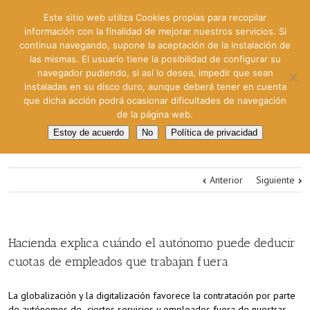
Este sitio web utiliza Cookies propias para recopilar
información con la finalidad de mejorar nuestros servicios. Si
continua navegando, supone la aceptación de la instalación de
las mismas. El usuario tiene la posibilidad de configurar su
navegador pudiendo, si así lo desea, impedir que sean
instaladas en su disco duro, aunque deberá tener en cuenta
que dicha acción podrá ocasionar dificultades de navegación
de la página web.
Estoy de acuerdo
No
Política de privacidad
Anterior
Siguiente
Hacienda explica cuándo el autónomo puede deducir
cuotas de empleados que trabajan fuera
La globalización y la digitalización favorece la contratación por parte
de autónomos de ciertos servicios y empleados fuera de nuestras