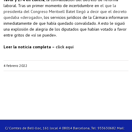
laboral. Tras un primer momento de incertidumbre en
el que la
presidenta del Congreso Meritxell Batet llegó a decir que el decreto
quedaba «derogado»
, los servicios jurídicos de la Cármara informaron
inmediatamente de que había quedado convalidado. A esto le siguió
una explosión de alegria de los diputados que habían votado a favor
entre gritos de «sí se puede».
Leer la noticia completa –
click aquí
4 febrero 2022
C/ Comtes de Bell-lloc, 161 local 4 08014 Barcelona, Tel: 933630682 Mail: