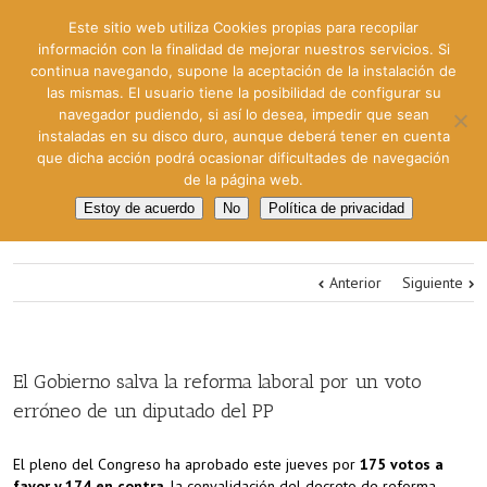
Este sitio web utiliza Cookies propias para recopilar
información con la finalidad de mejorar nuestros servicios. Si
continua navegando, supone la aceptación de la instalación de
las mismas. El usuario tiene la posibilidad de configurar su
navegador pudiendo, si así lo desea, impedir que sean
instaladas en su disco duro, aunque deberá tener en cuenta
que dicha acción podrá ocasionar dificultades de navegación
de la página web.
Estoy de acuerdo
No
Política de privacidad
Anterior
Siguiente
El Gobierno salva la reforma laboral por un voto
erróneo de un diputado del PP
El pleno del Congreso ha aprobado este jueves por
175 votos a
favor y 174 en contra
, la convalidación del decreto de reforma