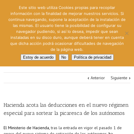
Este sitio web utiliza Cookies propias para recopilar
información con la finalidad de mejorar nuestros servicios. Si
continua navegando, supone la aceptación de la instalación de
las mismas. El usuario tiene la posibilidad de configurar su
navegador pudiendo, si así lo desea, impedir que sean
instaladas en su disco duro, aunque deberá tener en cuenta
que dicha acción podrá ocasionar dificultades de navegación
de la página web.
Estoy de acuerdo
No
Política de privacidad
Anterior
Siguiente
Hacienda acota las deducciones en el nuevo régimen
especial para sortear la picaresca de los autónomos
El Ministerio de Hacienda,
tras la entrada en vigor el pasado 1 de
enero del nuevo sistema de cotización de los autónomos
, ha