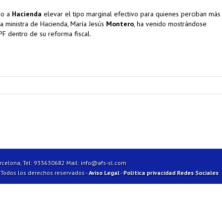
so a
Hacienda
elevar el tipo marginal efectivo para quienes perciban más
a ministra de Hacienda, María Jesús
Montero
, ha venido mostrándose
F dentro de su reforma fiscal.
arcelona, Tel: 933630682 Mail:
info@afs-sl.com
| Todos los derechos reservados -
Aviso Legal
-
Política privacidad Redes Sociales