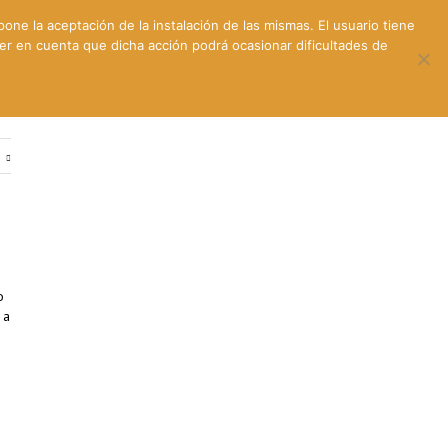
pone la aceptación de la instalación de las mismas. El usuario tiene
ner en cuenta que dicha acción podrá ocasionar dificultades de
ntes
Contacto y dónde estamos
e
o
 a