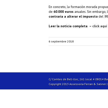
En concreto, la formación morada propu
de
60.000 euros
anuales. Sin embargo, l
contraria a alterar el impuesto
del IRP
Leer la noticia completa –
click aquí
6 septiembre 2018
C/ Comtes de Bell-lloc, 161 local 4 08014 B
Copyright 2013 Assessoria Ferran & Saliner 