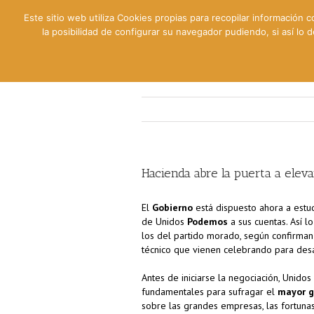
Este sitio web utiliza Cookies propias para recopilar información c
la posibilidad de configurar su navegador pudiendo, si así lo
Contable
Fiscal
Lab
Hacienda abre la puerta a elevar
El
Gobierno
está dispuesto ahora a estu
de Unidos
Podemos
a sus cuentas. Así l
los del partido morado, según confirman
técnico que vienen celebrando para desa
Antes de iniciarse la negociación, Unid
fundamentales para sufragar el
mayor g
sobre las grandes empresas, las fortunas