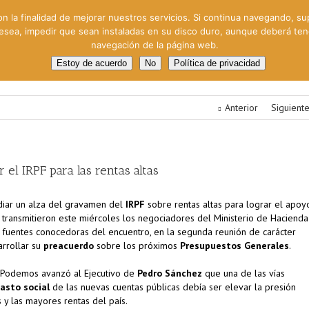
on la finalidad de mejorar nuestros servicios. Si continua navegando, su
 desea, impedir que sean instaladas en su disco duro, aunque deberá te
navegación de la página web.
oral
Gestión Cinematográfica
Otros servicios
Clie
Estoy de acuerdo
No
Política de privacidad
Anterior
Siguient
 el IRPF para las rentas altas
diar un alza del gravamen del
IRPF
sobre rentas altas para lograr el apoy
o transmitieron este miércoles los negociadores del Ministerio de Hacienda
 fuentes conocedoras del encuentro, en la segunda reunión de carácter
rrollar su
preacuerdo
sobre los próximos
Presupuestos
Generales
.
os Podemos avanzó al Ejecutivo de
Pedro Sánchez
que una de las vías
asto social
de las nuevas cuentas públicas debía ser elevar la presión
 y las mayores rentas del país.