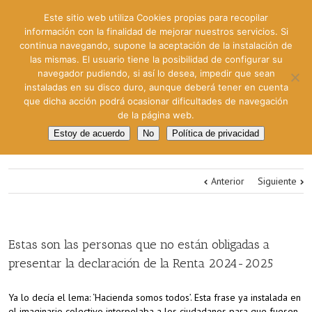
Este sitio web utiliza Cookies propias para recopilar
información con la finalidad de mejorar nuestros servicios. Si
continua navegando, supone la aceptación de la instalación de
las mismas. El usuario tiene la posibilidad de configurar su
navegador pudiendo, si así lo desea, impedir que sean
instaladas en su disco duro, aunque deberá tener en cuenta
que dicha acción podrá ocasionar dificultades de navegación
de la página web.
Estoy de acuerdo
No
Política de privacidad
Anterior
Siguiente
Estas son las personas que no están obligadas a
presentar la declaración de la Renta 2024-2025
Ya lo decía el lema: ‘Hacienda somos todos’. Esta frase ya instalada en
el imaginario colectivo interpelaba a los ciudadanos para que fuesen