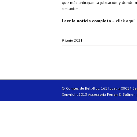
que más anticipan la jubilación y donde 
restantes
-.
Leer la noticia completa –
click aquí
9 junio 2021
C/ Comtes de Bell-lloc, 161 local 4 08014 B
Copyright 2013 Assessoria Ferran & Saliner 