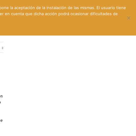
pone la aceptación de la instalación de las mismas. El usuario tiene
ner en cuenta que dicha acción podrá ocasionar dificultades de
ntes
Contacto y dónde estamos
e
en
o
de