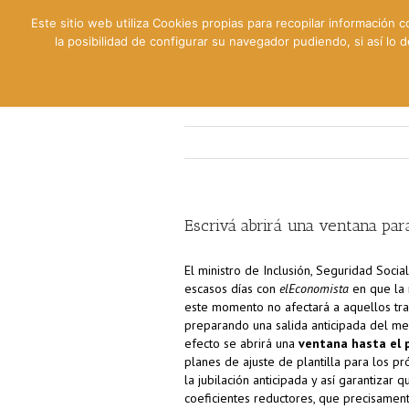
Este sitio web utiliza Cookies propias para recopilar información c
la posibilidad de configurar su navegador pudiendo, si así lo
Contable
Fiscal
Lab
Escrivá abrirá una ventana para 
El ministro de Inclusión, Seguridad Social
escasos días con
elEconomista
en que la 
este momento no afectará a aquellos tr
preparando una salida anticipada del me
efecto se abrirá una
ventana hasta el 
planes de ajuste de plantilla para los p
la jubilación anticipada y así garantiza
coeficientes reductores, que precisament