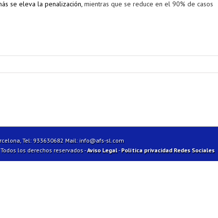
más se eleva la penalización,
mientras que se reduce en el 90% de casos
arcelona, Tel: 933630682 Mail:
info@afs-sl.com
| Todos los derechos reservados -
Aviso Legal
-
Política privacidad Redes Sociales