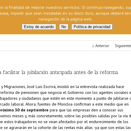
on la finalidad de mejorar nuestros servicios. Si continua navegando, su
 desea, impedir que sean instaladas en su disco duro, aunque deberá te
navegación de la página web.
oral
Gestión Cinematográfica
Otros servicios
Clie
Estoy de acuerdo
No
Política de privacidad
Anterior
Siguient
facilitar la jubilación anticipada antes de la reforma
 y Migraciones, José Luis Escrivá, insistió en la entrevista realizada hace
reforma de pensiones que negocia el Gobierno con los agentes sociales 
abajadores y ciudadanos que estén en este momento a punto de jubilarse 
rcado laboral. Ahora, fuentes de Moncloa confirman a este medio que en
próximo 30 de septiembre
para que las empresas den a conocer sus
róximos meses y, más concretamente, sobre las posibles salidas por la vía 
r que estos trabajadores no se vean afectados por el endurecimiento de los
e se agravarán en la cohorte de las rentas más altas -ya que son estas las