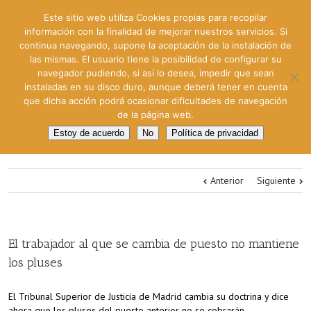
Este sitio web utiliza Cookies propias para recopilar
información con la finalidad de mejorar nuestros servicios. Si
continua navegando, supone la aceptación de la instalación de
las mismas. El usuario tiene la posibilidad de configurar su
navegador pudiendo, si así lo desea, impedir que sean
instaladas en su disco duro, aunque deberá tener en cuenta
que dicha acción podrá ocasionar dificultades de navegación
de la página web.
Estoy de acuerdo
No
Política de privacidad
Anterior
Siguiente
El trabajador al que se cambia de puesto no mantiene
los pluses
El Tribunal Superior de Justicia de Madrid cambia su doctrina y dice
ahora que los pluses del puesto anterior no se cobrarán.