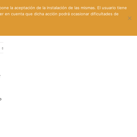
pone la aceptación de la instalación de las mismas. El usuario tiene
ner en cuenta que dicha acción podrá ocasionar dificultades de
ntes
Contacto y dónde estamos
e
e
o