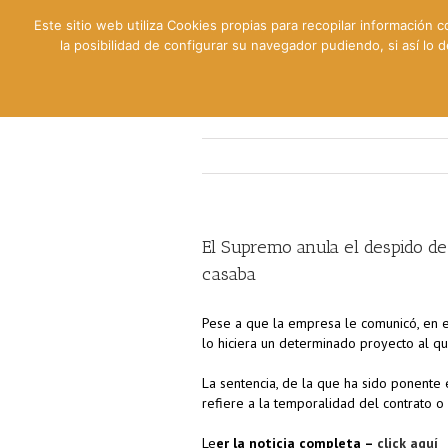
Este sitio web utiliza Cookies propias para recopilar información c
la posibilidad de configurar su navegador pudiendo, si así lo
Contable
Fiscal
Lab
El Supremo anula el despido de
casaba
Pese a que la empresa le comunicó, en es
lo hiciera un determinado proyecto al que
La sentencia, de la que ha sido ponente
refiere a la temporalidad del contrato o
Le
er la noticia completa –
click aquí