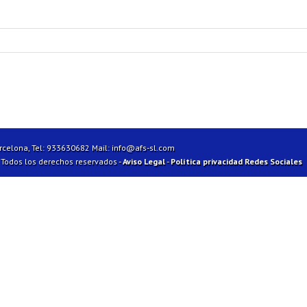
arcelona, Tel: 933630682 Mail:
info@afs-sl.com
| Todos los derechos reservados -
Aviso Legal
-
Política privacidad Redes Sociales