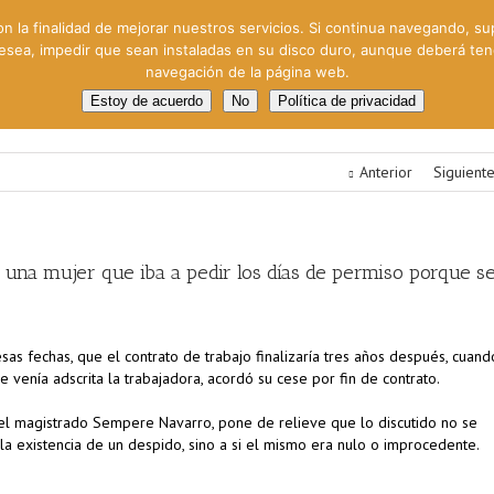
on la finalidad de mejorar nuestros servicios. Si continua navegando, su
 desea, impedir que sean instaladas en su disco duro, aunque deberá te
navegación de la página web.
oral
Gestión Cinematográfica
Otros servicios
Clie
Estoy de acuerdo
No
Política de privacidad
Anterior
Siguient
 una mujer que iba a pedir los días de permiso porque s
as fechas, que el contrato de trabajo finalizaría tres años después, cuand
 venía adscrita la trabajadora, acordó su cese por fin de contrato.
 el magistrado Sempere Navarro, pone de relieve que lo discutido no se
 la existencia de un despido, sino a si el mismo era nulo o improcedente.