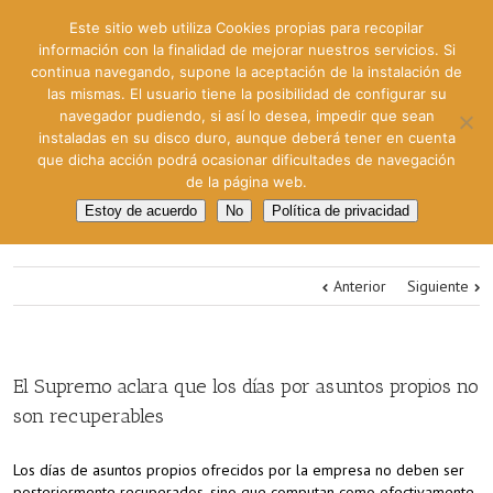
Este sitio web utiliza Cookies propias para recopilar
información con la finalidad de mejorar nuestros servicios. Si
continua navegando, supone la aceptación de la instalación de
las mismas. El usuario tiene la posibilidad de configurar su
navegador pudiendo, si así lo desea, impedir que sean
instaladas en su disco duro, aunque deberá tener en cuenta
que dicha acción podrá ocasionar dificultades de navegación
de la página web.
Estoy de acuerdo
No
Política de privacidad
Anterior
Siguiente
El Supremo aclara que los días por asuntos propios no
son recuperables
Los días de asuntos propios ofrecidos por la empresa no deben ser
posteriormente recuperados, sino que computan como efectivamente